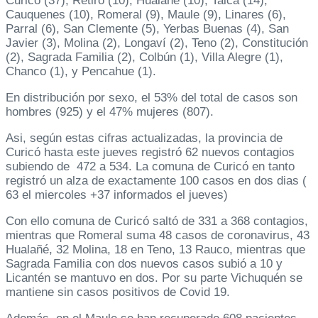
Curicó (37), Retiro (10), Hualañé (10), Talca (14),
Cauquenes (10), Romeral (9), Maule (9), Linares (6),
Parral (6), San Clemente (5), Yerbas Buenas (4), San
Javier (3), Molina (2), Longaví (2), Teno (2), Constitución
(2), Sagrada Familia (2), Colbún (1), Villa Alegre (1),
Chanco (1), y Pencahue (1).
En distribución por sexo, el 53% del total de casos son
hombres (925) y el 47% mujeres (807).
Asi, según estas cifras actualizadas, la provincia de
Curicó hasta este jueves registró 62 nuevos contagios
subiendo de 472 a 534. La comuna de Curicó en tanto
registró un alza de exactamente 100 casos en dos dias (
63 el miercoles +37 informados el jueves)
Con ello comuna de Curicó saltó de 331 a 368 contagios,
mientras que Romeral suma 48 casos de coronavirus, 43
Hualañé, 32 Molina, 18 en Teno, 13 Rauco, mientras que
Sagrada Familia con dos nuevos casos subió a 10 y
Licantén se mantuvo en dos. Por su parte Vichuquén se
mantiene sin casos positivos de Covid 19.