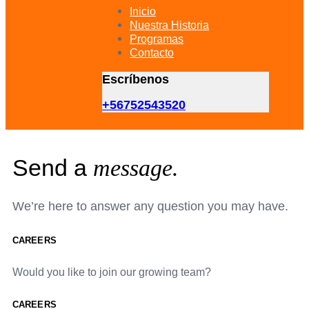
primary
Inicio
navigation
Nuestra Historia
Skip
Programas
to
Contacto
content
Escríbenos
+56752543520
Send a
message.
We’re here to answer any question you may have.
CAREERS
Would you like to join our growing team?
CAREERS