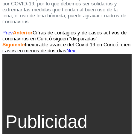
por COVID-19, por lo que debemos ser solidarios y
extremar las medidas que tiendan al buen uso de la
leña, el uso de leña húmeda, puede agravar cuadros de
coronavirus.
Prev
Anterior
Cifras de contagios y de casos activos de
coronavirus en Curicó siguen “disparadas”
Siguiente
Inexorable avance del Covid 19 en Curicó: cien
casos en menos de dos dias
Next
Publicidad