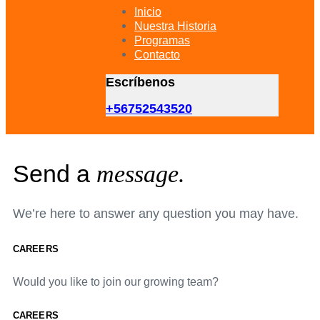
primary
Inicio
navigation
Nuestra Historia
Skip
Programas
to
Contacto
content
Escríbenos
+56752543520
Send a
message.
We’re here to answer any question you may have.
CAREERS
Would you like to join our growing team?
CAREERS