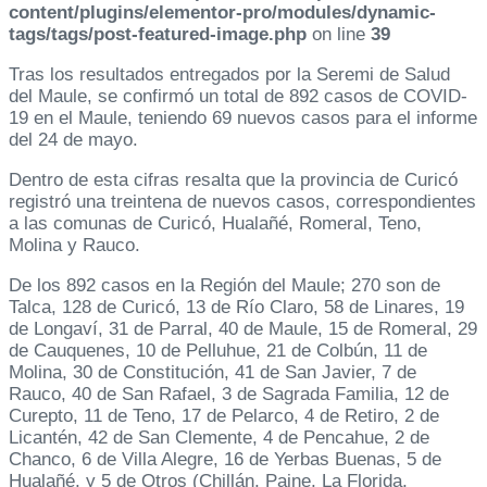
content/plugins/elementor-pro/modules/dynamic-
tags/tags/post-featured-image.php
on line
39
Tras los resultados entregados por la Seremi de Salud
del Maule, se confirmó un total de 892 casos de COVID-
19 en el Maule, teniendo 69 nuevos casos para el informe
del 24 de mayo.
Dentro de esta cifras resalta que la provincia de Curicó
registró una treintena de nuevos casos, correspondientes
a las comunas de Curicó, Hualañé, Romeral, Teno,
Molina y Rauco.
De los 892 casos en la Región del Maule; 270 son de
Talca, 128 de Curicó, 13 de Río Claro, 58 de Linares, 19
de Longaví, 31 de Parral, 40 de Maule, 15 de Romeral, 29
de Cauquenes, 10 de Pelluhue, 21 de Colbún, 11 de
Molina, 30 de Constitución, 41 de San Javier, 7 de
Rauco, 40 de San Rafael, 3 de Sagrada Familia, 12 de
Curepto, 11 de Teno, 17 de Pelarco, 4 de Retiro, 2 de
Licantén, 42 de San Clemente, 4 de Pencahue, 2 de
Chanco, 6 de Villa Alegre, 16 de Yerbas Buenas, 5 de
Hualañé, y 5 de Otros (Chillán, Paine, La Florida,