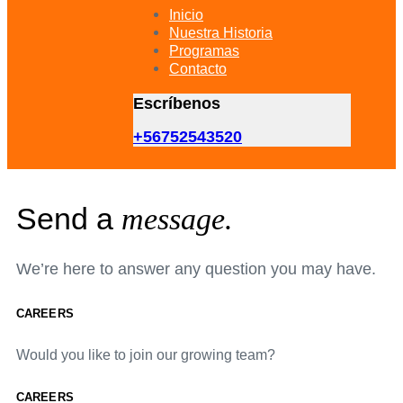
primary
Inicio
navigation
Nuestra Historia
Skip
Programas
to
Contacto
content
Escríbenos
+56752543520
Send a
message.
We’re here to answer any question you may have.
CAREERS
Would you like to join our growing team?
CAREERS