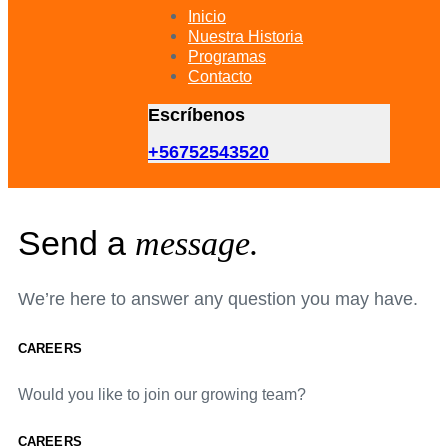
primary
Inicio
navigation
Nuestra Historia
Skip
Programas
to
Contacto
content
Escríbenos
+56752543520
Send a
message.
We’re here to answer any question you may have.
CAREERS
Would you like to join our growing team?
CAREERS