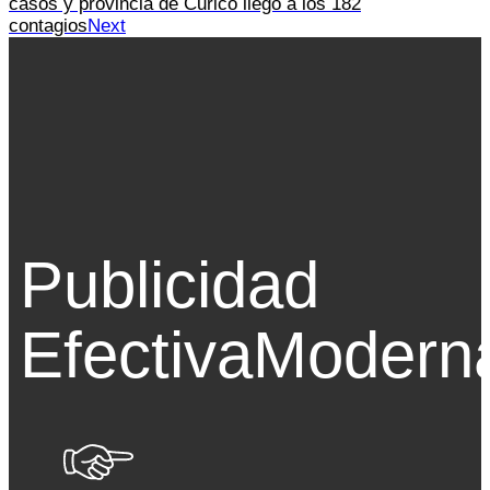
casos y provincia de Curicó llegó a los 182
contagios
Next
Publicidad
Efectiva
Modern