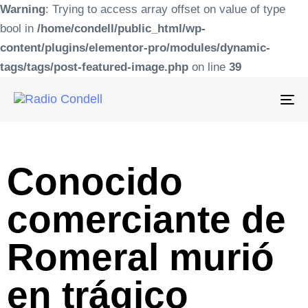
Warning
: Trying to access array offset on value of type
bool in
/home/condell/public_html/wp-
content/plugins/elementor-pro/modules/dynamic-
tags/tags/post-featured-image.php
on line
39
To
na
Conocido
comerciante de
Romeral murió
en trágico