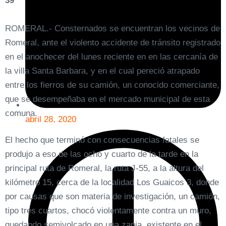
39
ROMERAL.- Consternados se encuentran los vecinos de
Romeral, ante el violento accidente de tránsito registrado
en el anochecer del lunes reciente en en las cercanía de
la villa Santa Barbara, y en el cual pereció atrapado
entre los fierros de su camión, un conocido comerciante,
que se desempeñaba en el mercado municipal de esta
comuna.
abril 28, 2020
El hecho que terminó con consecuencias fatales se
produjo a eso de las ocho y cuarto de la tarde en la
principal ruta de Romeral, la ruta J-55, a la altura del
kilómetro 15, cerca de la localidad Los Guaicos 3, donde
por causas que son materia de investigación, un camión,
tipo tres cuartos, chocó violentamente contra un muro,
quedando semivolcado en una zanja, existente en el