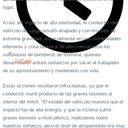
lugar.
A raíz del impacto de alta intensidad, el conductor del
vehículo de carga resultó atrapado y con lesiones de
extrema gravedad, especialmente en sus extremidades
inferiores y zona toráxica. Al sitio concurrieron los
voluntarios de bomberos de Romeral, quienes
3:27 pm
desarrollaron arduos esfuerzos por sacar al trabajador
de su aprisionamiento y mantenerlo con vida.
Estas acciones resultaron infructuosas, ya que el
conductor murió producto de las graves lesiones al
interior del móvil. “El estado del vehículo muestra que el
impacto fue de alta energía, y que la víctima sufrió
graves lesiones a nivel pélvico, realizamos todos
nuestros esfuerzo, pero el nivel de atrapamiento era muy