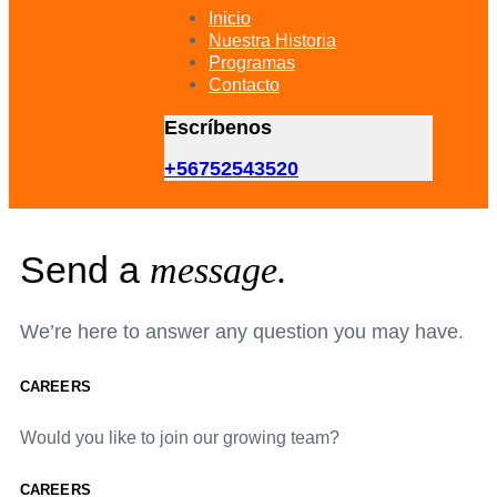
primary
Inicio
navigation
Nuestra Historia
Skip
Programas
to
Contacto
content
Escríbenos
+56752543520
Send a
message.
We’re here to answer any question you may have.
CAREERS
Would you like to join our growing team?
CAREERS