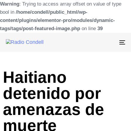
Warning
: Trying to access array offset on value of type
bool in
/home/condell/public_html/wp-
content/plugins/elementor-pro/modules/dynamic-
tags/tags/post-featured-image.php
on line
39
To
na
Haitiano
detenido por
amenazas de
muerte