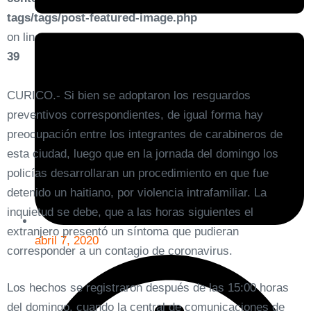
tags/tags/post-featured-image.php
on line
39
CURICO.- Si bien se adoptaron los resguardos
preventivos correspondientes, de igual forma hay
preocupación entre los integrantes de carabineros de
esta ciudad, luego que en la jornada del domingo los
policías desarrollaran un procedimiento en que fue
detenido un haitiano, por violencia intrafamiliar. La
inquietud se debe, que a las horas siguientes el
extranjero presentó un síntoma que pudieran
abril 7, 2020
corresponder a un contagio de coronavirus.
Los hechos se registraron después de las 15:00 horas
del domingo, cuando la central de comunicaciones de