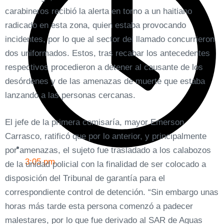
carabineros recibió la alerta en torno a un haitiano
radicado en esta zona, quien estaba provocando
incidentes, por lo que al sector del llamado concurrieron
dos uniformados. Estos, tras recabar los antecedentes
respectivos procedieron a detener al causante de los
desórdenes y de las amenazas de muerte que estaba
lanzando a las personas cercanas.
El jefe de la primera comisaría, mayor Emerson
Carrasco, ratificó que por lo anterior, y principalmente
por amenazas, el sujeto fue trasladado a los calabozos
3:05 pm
de la unidad policial con la finalidad de ser colocado a
disposición del Tribunal de garantía para el
correspondiente control de detención. “Sin embargo unas
horas más tarde esta persona comenzó a padecer
malestares, por lo que fue derivado al SAR de Aguas