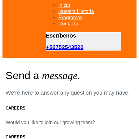
primary
Inicio
navigation
Nuestra Historia
Skip
Programas
to
Contacto
content
Escríbenos
+56752543520
Send a
message.
We’re here to answer any question you may have.
CAREERS
Would you like to join our growing team?
CAREERS