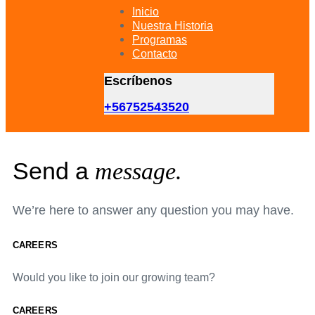
primary
Inicio
navigation
Nuestra Historia
Skip
Programas
to
Contacto
content
Escríbenos
+56752543520
Send a
message.
We’re here to answer any question you may have.
CAREERS
Would you like to join our growing team?
CAREERS