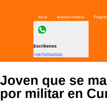
Skip links
Skip to primary navigation
Skip to content
Inicio
Nuestra Historia
Progra
Escríbenos
+56752543520
Joven que se man
por militar en Cu