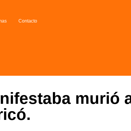
mas
Contacto
ifestaba murió a
ricó.