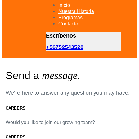
primary
Inicio
navigation
Nuestra Historia
Skip
Programas
to
Contacto
content
Escríbenos
+56752543520
Send a
message.
We’re here to answer any question you may have.
CAREERS
Would you like to join our growing team?
CAREERS