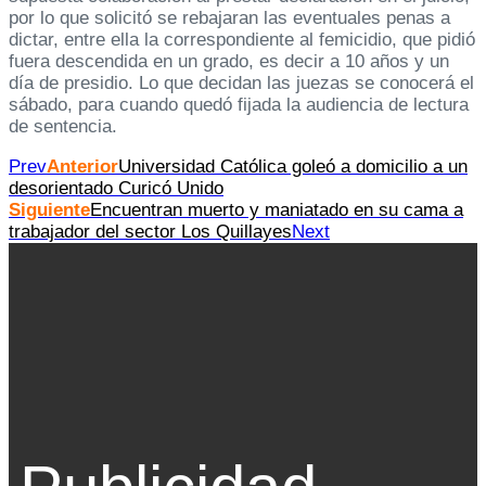
por lo que solicitó se rebajaran las eventuales penas a
dictar, entre ella la correspondiente al femicidio, que pidió
fuera descendida en un grado, es decir a 10 años y un
día de presidio. Lo que decidan las juezas se conocerá el
sábado, para cuando quedó fijada la audiencia de lectura
de sentencia.
Prev
Anterior
Universidad Católica goleó a domicilio a un
desorientado Curicó Unido
Siguiente
Encuentran muerto y maniatado en su cama a
trabajador del sector Los Quillayes
Next