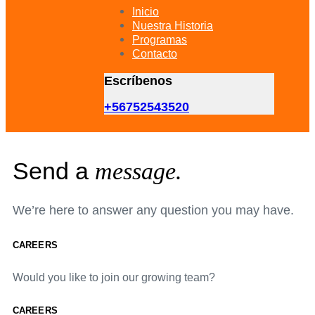
primary
Inicio
navigation
Nuestra Historia
Skip
Programas
to
Contacto
content
Escríbenos
+56752543520
Send a
message.
We’re here to answer any question you may have.
CAREERS
Would you like to join our growing team?
CAREERS