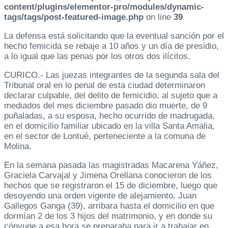
content/plugins/elementor-pro/modules/dynamic-
tags/tags/post-featured-image.php
on line
39
La defensa está solicitando que la eventual sanción por el
hecho femicida se rebaje a 10 años y un día de presidio,
a lo igual que las penas por los otros dos ilícitos.
CURICO.- Las juezas integrantes de la segunda sala del
Tribunal oral en lo penal de esta ciudad determinaron
declarar culpable, del delito de femicidio, al sujeto que a
mediados del mes diciembre pasado dio muerte, de 9
puñaladas, a su esposa, hecho ocurrido de madrugada,
en el domicilio familiar ubicado en la villa Santa Amalia,
en el sector de Lontué, perteneciente a la comuna de
Molina.
En la semana pasada las magistradas Macarena Yáñez,
Graciela Carvajal y Jimena Orellana conocieron de los
hechos que se registraron el 15 de diciembre, luego que
desoyendo una orden vigente de alejamiento, Juan
Gallegos Ganga (39), arribara hasta el domicilio en que
dormían 2 de los 3 hijos del matrimonio, y en donde su
cónyuge a esa hora se preparaba para ir a trabajar en