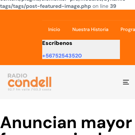
tags/tags/post-featured-image.php
on line
39
Skip links
Skip to primary navigation
Skip to content
Inicio
Nuestra Historia
Progr
Escríbenos
+56752543520
To
na
Anuncian mayor