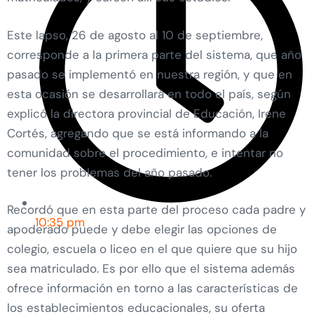
Este lapso, 26 de agosto al 10 de septiembre,
corresponde a la primera parte del sistema, que año
pasado se implementó en nuestra región, y que en
esta ocasión se desarrollará en todo el país, según
explicó la directora provincial de Educación, Irene
Cortés, agregando que se está informando a la
comunidad sobre el procedimiento, e intentar no
tener los problemas del año pasado.
Recordó que en esta parte del proceso cada padre y
10:35 pm
apoderado puede y debe elegir las opciones de
colegio, escuela o liceo en el que quiere que su hijo
sea matriculado. Es por ello que el sistema además
ofrece información en torno a las características de
los establecimientos educacionales, su oferta