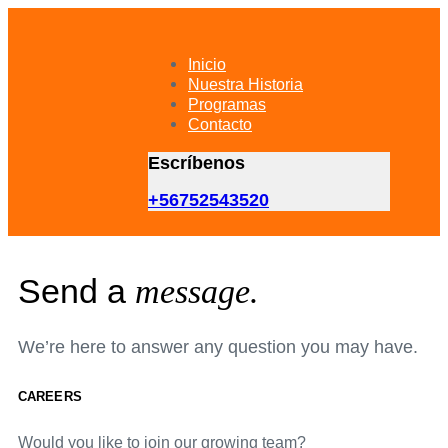
Skip
Skip
links
to
primary
Inicio
navigation
Nuestra Historia
Skip
Programas
to
Contacto
content
Escríbenos
+56752543520
Send a
message.
We’re here to answer any question you may have.
CAREERS
Would you like to join our growing team?