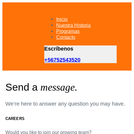
Skip
Skip
links
to
primary
Inicio
navigation
Nuestra Historia
Skip
Programas
to
Contacto
content
Escríbenos
+56752543520
Send a
message.
We’re here to answer any question you may have.
CAREERS
Would you like to join our growing team?