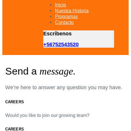
primary
Inicio
navigation
Nuestra Historia
Skip
Programas
to
Contacto
content
Escríbenos
+56752543520
Send a
message.
We’re here to answer any question you may have.
CAREERS
Would you like to join our growing team?
CAREERS