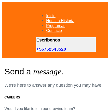
Skip
Skip
links
to
primary
Inicio
navigation
Nuestra Historia
Skip
Programas
to
Contacto
content
Escríbenos
+56752543520
Send a
message.
We’re here to answer any question you may have.
CAREERS
Would you like to join our growing team?