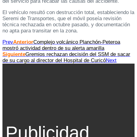
del servicio para recabar las causas del accidente.
El vehículo resultó con destrucción total, estableciendo la
Seremi de Transportes, que el móvil poseía revisión
técnica rechazada en octubre pasado, y documentación
no apta para transitar en la zona.
Prev
Anterior
Complejo volcánico Planchón-Peteroa
mostró actividad dentro de su alerta amarilla
Siguiente
Gremios rechazan decisión del SSM de sacar
de su cargo al director del Hospital de Curicó
Next
Publicidad