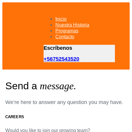
Skip
Skip
links
to
primary
Inicio
navigation
Nuestra Historia
Skip
Programas
to
Contacto
content
Escríbenos
+56752543520
Send a
message.
We’re here to answer any question you may have.
CAREERS
Would you like to join our growing team?