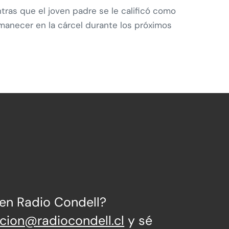
tras que el joven padre se le calificó como
rmanecer en la cárcel durante los próximos
 en Radio Condell?
ccion@radiocondell.cl
y sé