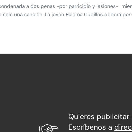
condenada a dos penas -por parricidio y lesiones- mien
se solo una sanción. La joven Paloma Cubillos deberá pe
Quieres publicitar
Escríbenos a
dire