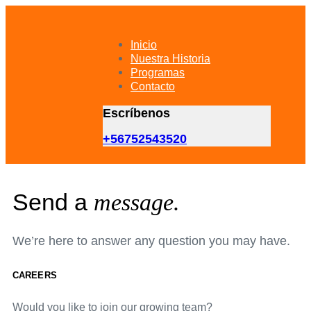
Skip
Skip
links
to
primary
Inicio
navigation
Nuestra Historia
Skip
Programas
to
Contacto
content
Escríbenos
+56752543520
Send a
message.
We’re here to answer any question you may have.
CAREERS
Would you like to join our growing team?