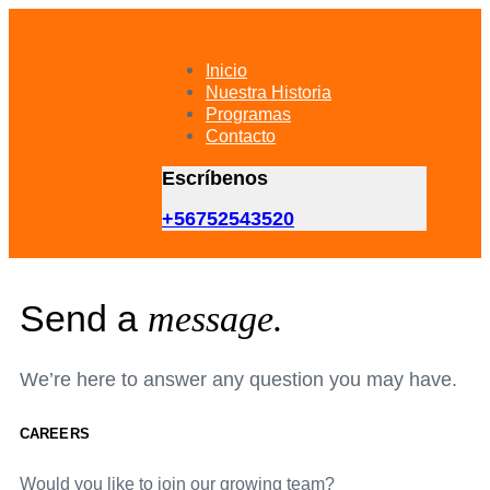
Skip
Skip
links
to
primary
Inicio
navigation
Nuestra Historia
Skip
Programas
to
Contacto
content
Escríbenos
+56752543520
Send a
message.
We’re here to answer any question you may have.
CAREERS
Would you like to join our growing team?