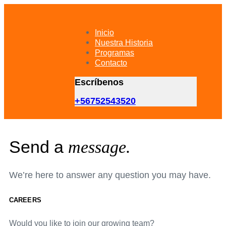
Skip
Skip
links
to
primary
Inicio
navigation
Nuestra Historia
Skip
Programas
to
Contacto
content
Escríbenos
+56752543520
Send a
message.
We’re here to answer any question you may have.
CAREERS
Would you like to join our growing team?