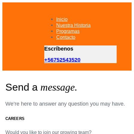
Skip
Skip
links
to
primary
Inicio
navigation
Nuestra Historia
Skip
Programas
to
Contacto
content
Escríbenos
+56752543520
Send a
message.
We’re here to answer any question you may have.
CAREERS
Would you like to join our growing team?