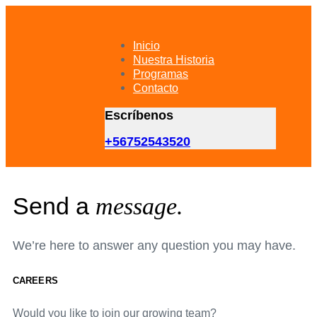
Skip
Skip
links
to
primary
Inicio
navigation
Nuestra Historia
Skip
Programas
to
Contacto
content
Escríbenos
+56752543520
Send a
message.
We’re here to answer any question you may have.
CAREERS
Would you like to join our growing team?