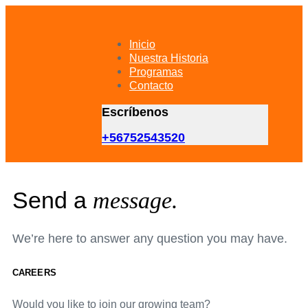
Skip
Skip
links
to
primary
Inicio
navigation
Nuestra Historia
Skip
Programas
to
Contacto
content
Escríbenos
+56752543520
Send a
message.
We’re here to answer any question you may have.
CAREERS
Would you like to join our growing team?