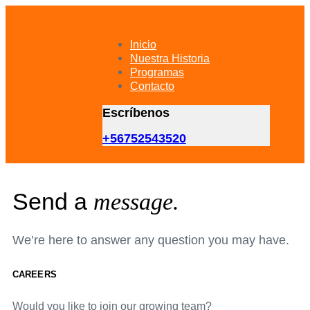
Skip
Skip
links
to
primary
Inicio
navigation
Nuestra Historia
Skip
Programas
to
Contacto
content
Escríbenos
+56752543520
Send a
message.
We’re here to answer any question you may have.
CAREERS
Would you like to join our growing team?