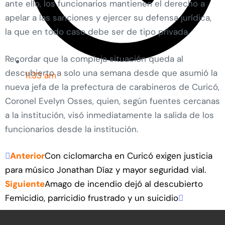
ante ello, los funcionarios mantienen el derecho a
apelar a las sanciones y ejercer su defensa jurídica,
la que en todo caso debe ser de tipo privada.
Recordar que la compleja situación queda al
descubierto a solo una semana desde que asumió la
11:33 am
nueva jefa de la prefectura de carabineros de Curicó,
Coronel Evelyn Osses, quien, según fuentes cercanas
a la institución, visó inmediatamente la salida de los
funcionarios desde la institución.
Anterior
Con ciclomarcha en Curicó exigen justicia
para músico Jonathan Díaz y mayor seguridad vial.
Siguiente
Amago de incendio dejó al descubierto
Femicidio, parricidio frustrado y un suicidio