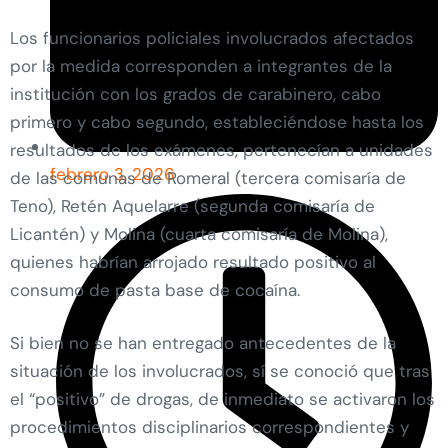
Los funcionarios policiales involucrados afectados
por la medida corresponden a integrantes de la
institución con los grados de carabinero, cabo
primero y cabo segundo, estableciéndose hasta los
resultados de los exámenes, pertenecían a unidades
febrero 3, 2026
de las comunas de Romeral (tercera comisaría de
Teno), Retén Aquelarre (segunda comisaría de
Licantén) y Molina (cuarta comisaría de Molina),
quienes habrían arrojado resultado positivo al
consumo de pasta base de cocaína.
Si bien no se han entregado antecedentes de la
situación de los involucrados, sí se conoció que tras
el “positivo” de drogas, de inmediato se activaron los
procedimientos disciplinarios correspondientes y