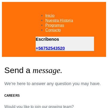
Skip
Skip
links
to
primary
Inicio
navigation
Nuestra Historia
Skip
Programas
to
Contacto
content
Escríbenos
+56752543520
Send a
message.
We’re here to answer any question you may have.
CAREERS
Would you like to join our growing team?