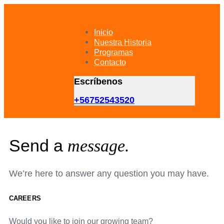
Skip
Skip
links
to
primary
Inicio
navigation
Nuestra Historia
Skip
Programas
to
Contacto
content
Escríbenos
+56752543520
Send a
message.
We’re here to answer any question you may have.
CAREERS
Would you like to join our growing team?