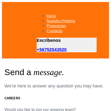
Skip
Skip
links
to
primary
Inicio
navigation
Nuestra Historia
Skip
Programas
to
Contacto
content
Escríbenos
+56752543520
Send a
message.
We’re here to answer any question you may have.
CAREERS
Would you like to join our growing team?