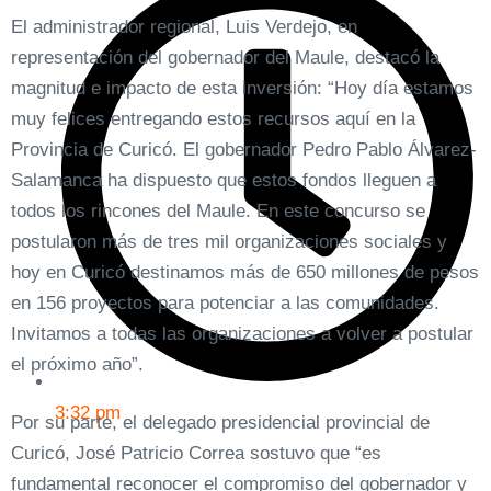
El administrador regional, Luis Verdejo, en
representación del gobernador del Maule, destacó la
magnitud e impacto de esta inversión: “Hoy día estamos
muy felices entregando estos recursos aquí en la
Provincia de Curicó. El gobernador Pedro Pablo Álvarez-
Salamanca ha dispuesto que estos fondos lleguen a
todos los rincones del Maule. En este concurso se
postularon más de tres mil organizaciones sociales y
hoy en Curicó destinamos más de 650 millones de pesos
en 156 proyectos para potenciar a las comunidades.
Invitamos a todas las organizaciones a volver a postular
el próximo año”.
3:32 pm
Por su parte, el delegado presidencial provincial de
Curicó, José Patricio Correa sostuvo que “es
fundamental reconocer el compromiso del gobernador y