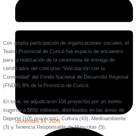
Con amplia participación de organizaciones sociales, el
Teatro Provincial de Curicó fue espacio de encuentro
para la realización de la ceremonia de entrega de
certificados del concurso “Vinculación con la
Comunidad” del Fondo Nacional de Desarrollo Regional
(FNDR) 8% de la Provincia de Curicó.
En total, se adjudicaron 156 proyectos por un monto
superior a $650 millones, distribuidos en las áreas de
Deporte (105 proyectos), Cultura (43), Medioambiente
noviembre 14, 2025
(3) y Tenencia Responsable de Mascotas (5).