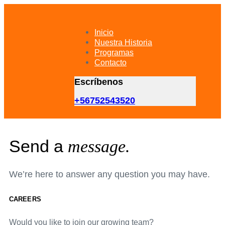
Skip
Skip
links
to
primary
Inicio
navigation
Nuestra Historia
Skip
Programas
to
Contacto
content
Escríbenos
+56752543520
Send a
message.
We’re here to answer any question you may have.
CAREERS
Would you like to join our growing team?