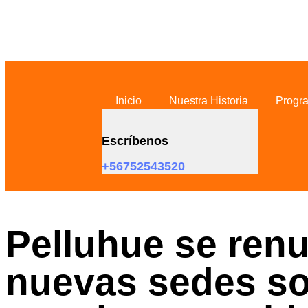
Skip links
Skip to primary navigation
Skip to content
Inicio
Nuestra Historia
Progr
Escríbenos
+56752543520
Pelluhue se ren
nuevas sedes so