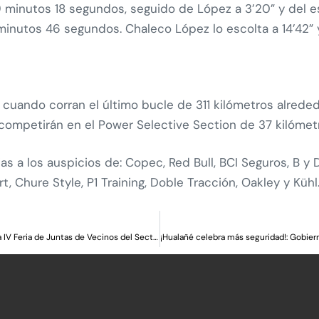
9 minutos 18 segundos, seguido de López a 3’20” y del e
inutos 46 segundos. Chaleco López lo escolta a 14’42” y 
7 cuando corran el último bucle de 311 kilómetros alrede
competirán en el Power Selective Section de 37 kilómetr
a los auspicios de: Copec, Red Bull, BCI Seguros, B y D,
t, Chure Style, P1 Training, Doble Tracción, Oakley y Kühl
Gobierno del Maule y Municipalidad de Curicó inauguran la IV Feria de Juntas de Vecinos del Sector Nororiente