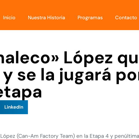
Inicio
Nuestra Historia
Programas
Contacto
haleco» López q
l y se la jugará 
 etapa
LinkedIn
ópez (Can-Am Factory Team) en la Etapa 4 y penúltima d