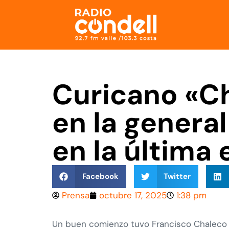
Curicano «C
en la genera
en la última
Facebook
Twitter
Prensa
octubre 17, 2025
1:38 pm
Un buen comienzo tuvo Francisco Chaleco L