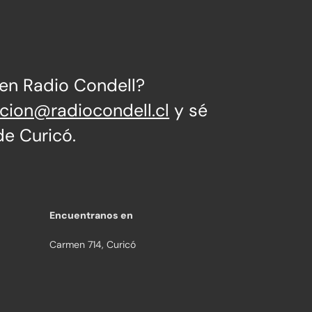
 en Radio Condell?
ccion@radiocondell.cl
y sé
de Curicó.
Encuentranos en
Carmen 714, Curicó