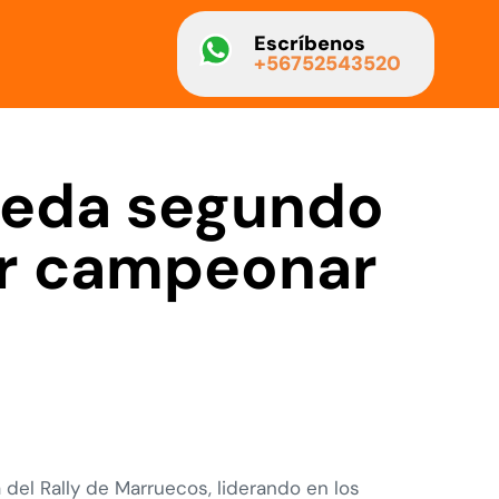
Escríbenos
+56752543520
ueda segundo
por campeonar
el Rally de Marruecos, liderando en los