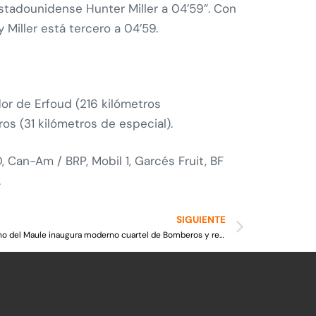
stadounidense Hunter Miller a 04’59”. Con
Miller está tercero a 04’59.
dor de Erfoud (216 kilómetros
os (31 kilómetros de especial).
 Can-Am / BRP, Mobil 1, Garcés Fruit, BF
.
SIGUIENTE
¡Hualañé celebra más seguridad!: Gobierno del Maule inaugura moderno cuartel de Bomberos y reductores de velocidad