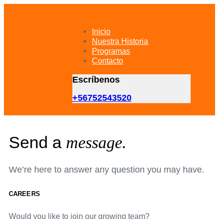
Skip
Skip
links
to
primary
Inicio
navigation
Nuestra Historia
Skip
Programas
to
Contacto
content
Escríbenos
+56752543520
Send a
message.
We’re here to answer any question you may have.
CAREERS
Would you like to join our growing team?