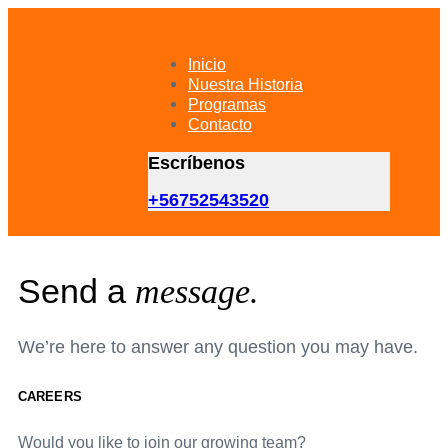
Skip
Skip
links
to
primary
Inicio
navigation
Nuestra Historia
Skip
Programas
to
Contacto
content
Escríbenos
+56752543520
Send a
message.
We’re here to answer any question you may have.
CAREERS
Would you like to join our growing team?