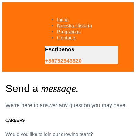
Skip
Skip
links
to
primary
Inicio
navigation
Nuestra Historia
Skip
Programas
to
Contacto
content
Escríbenos
+56752543520
Send a
message.
We’re here to answer any question you may have.
CAREERS
Would you like to join our growing team?