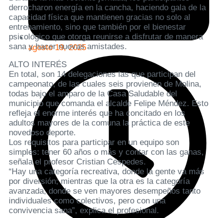
derrocharon energía en la cancha, haciendo gala de la
capacidad física que mantienen gracias no solo al
entrenamiento, sino que también por el bienestar
psicológico que otorga reunirse a disfrutar de manera
sana y hacer nuevas amistades.
agosto 19, 2025
ALTO INTERÉS
En total, son 14 delegaciones las que participan del
campeonato, de las cuales seis provienen de Molina,
todas bajo el amparo de la Casa Saludable del
municipio que comanda el alcalde Felipe Méndez. Esto
refleja el enorme interés que ha concitado en los
adultos mayores de la comuna la práctica de este
novedoso deporte.
Los requisitos para participar en un equipo son
simples: tener 60 años o más y contar con las ganas,
señala el profesor Cristian Céspedes.
“Hay una categoría recreativa, donde la gente va más
por diversión; mientras que la otra es la categoría
avanzada, donde se ven mayores desempeños tanto
individuales como colectivos, pero con una
convivencia sana”, explica el profesional.