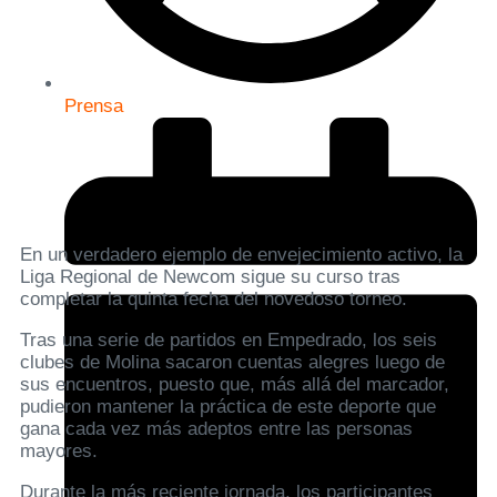
Prensa
En un verdadero ejemplo de envejecimiento activo, la
Liga Regional de Newcom sigue su curso tras
completar la quinta fecha del novedoso torneo.
Tras una serie de partidos en Empedrado, los seis
clubes de Molina sacaron cuentas alegres luego de
sus encuentros, puesto que, más allá del marcador,
pudieron mantener la práctica de este deporte que
gana cada vez más adeptos entre las personas
mayores.
Durante la más reciente jornada, los participantes