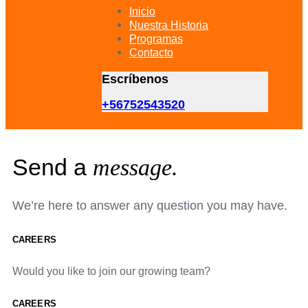
primary
Inicio
navigation
Nuestra Historia
Skip
Programas
to
Contacto
content
Escríbenos
+56752543520
Send a
message.
We’re here to answer any question you may have.
CAREERS
Would you like to join our growing team?
CAREERS