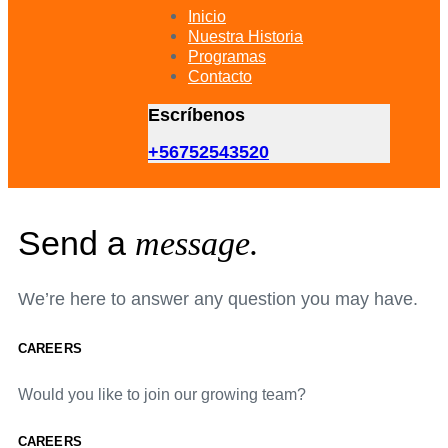
primary
Inicio
navigation
Nuestra Historia
Skip
Programas
to
Contacto
content
Escríbenos
+56752543520
Send a
message.
We’re here to answer any question you may have.
CAREERS
Would you like to join our growing team?
CAREERS