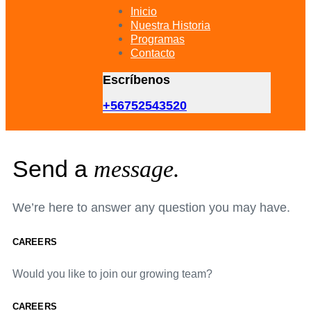
primary
Inicio
navigation
Nuestra Historia
Skip
Programas
to
Contacto
content
Escríbenos
+56752543520
Send a
message.
We’re here to answer any question you may have.
CAREERS
Would you like to join our growing team?
CAREERS