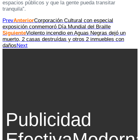
espacios públicos y que la gente pueda transitar
tranquila”.
Prev
Anterior
Corporación Cultural con especial
exposición conmemoró Día Mundial del Braille
Siguiente
Violento incendio en Aguas Negras dejó un
muerto, 2 casas destruídas y otros 2 inmuebles con
daños
Next
Publicidad
Efectiva
Modern