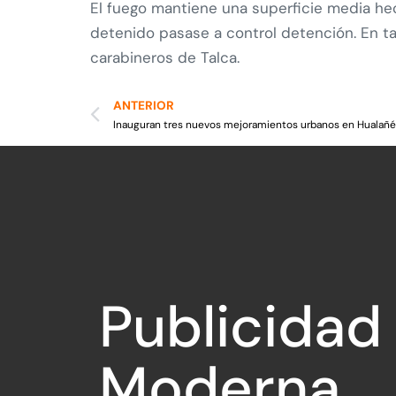
El fuego mantiene una superficie media hec
detenido pasase a control detención. En t
carabineros de Talca.
ANTERIOR
Publicidad
Moderna