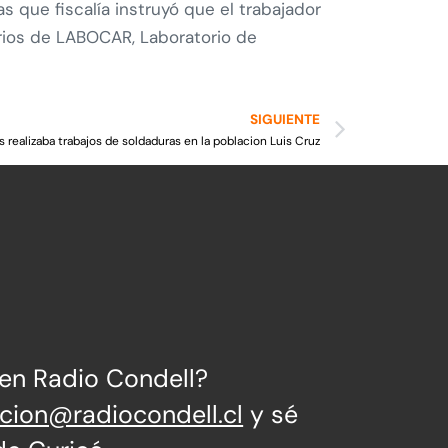
 que fiscalía instruyó que el trabajador
rios de LABOCAR, Laboratorio de
SIGUIENTE
realizaba trabajos de soldaduras en la poblacion Luis Cruz
 en Radio Condell?
ccion@radiocondell.cl
y sé