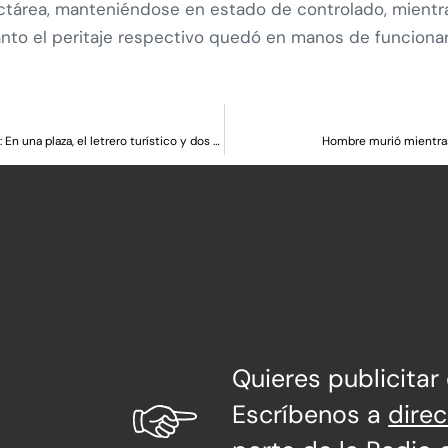
tárea, manteniéndose en estado de controlado, mientras
anto el peritaje respectivo quedó en manos de funciona
Inauguran tres nuevos mejoramientos urbanos en Hualañé: En una plaza, el letrero turístico y dos canchas
Hombre murió mientras 
Quieres publicitar
Escríbenos a
dire