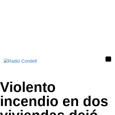
Tog
nav
Violento
incendio en dos