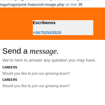
tags/tags/post-featured-image.php
on line
39
Skip
Skip
links
to
primary
Escríbenos
navigation
Skip
+56752543520
to
content
Send a
message.
We’re here to answer any question you may have.
CAREERS
Would you like to join our growing team?
CAREERS
Would you like to join our growing team?