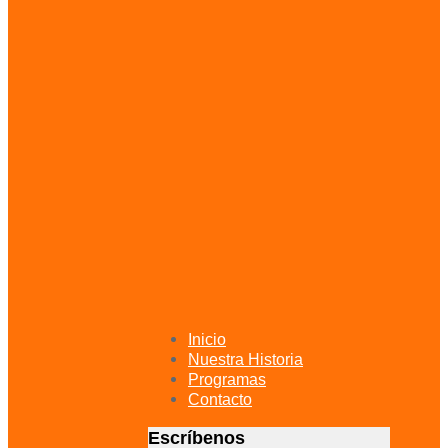
primary
navigation
Skip
to
content
Inicio
Nuestra Historia
Programas
Contacto
Escríbenos