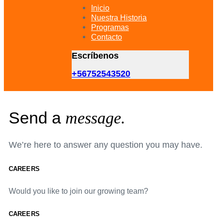
primary
Inicio
navigation
Nuestra Historia
Skip
Programas
to
Contacto
content
Escríbenos
+56752543520
Send a
message.
We’re here to answer any question you may have.
CAREERS
Would you like to join our growing team?
CAREERS