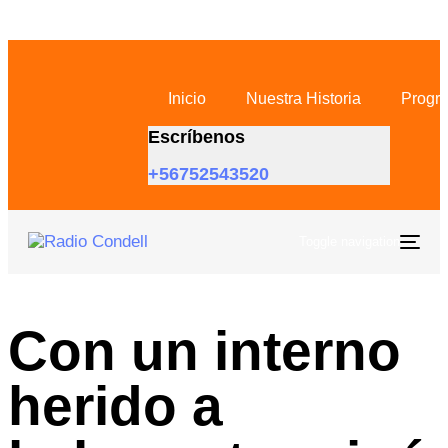
Inicio
Nuestra Historia
Progr
Escríbenos
+56752543520
Toggle navigation
Con un interno
herido a