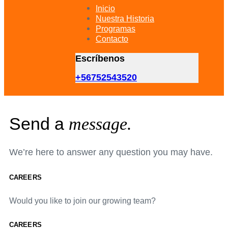
primary
Inicio
navigation
Nuestra Historia
Skip
Programas
to
Contacto
content
Escríbenos
+56752543520
Send a
message.
We’re here to answer any question you may have.
CAREERS
Would you like to join our growing team?
CAREERS