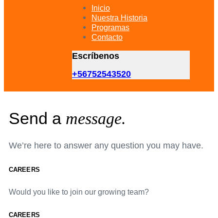
primary
Inicio
navigation
Nuestra Historia
Skip
Programas
to
Contacto
content
Escríbenos
+56752543520
Send a
message.
We’re here to answer any question you may have.
CAREERS
Would you like to join our growing team?
CAREERS