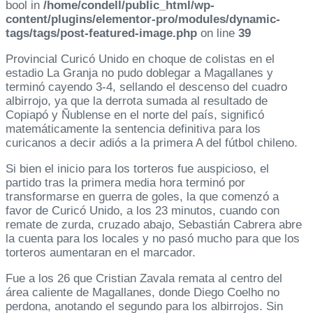
bool in
/home/condell/public_html/wp-
content/plugins/elementor-pro/modules/dynamic-
tags/tags/post-featured-image.php
on line
39
Provincial Curicó Unido en choque de colistas en el
estadio La Granja no pudo doblegar a Magallanes y
terminó cayendo 3-4, sellando el descenso del cuadro
albirrojo, ya que la derrota sumada al resultado de
Copiapó y Ñublense en el norte del país, significó
matemáticamente la sentencia definitiva para los
curicanos a decir adiós a la primera A del fútbol chileno.
Si bien el inicio para los torteros fue auspicioso, el
partido tras la primera media hora terminó por
transformarse en guerra de goles, la que comenzó a
favor de Curicó Unido, a los 23 minutos, cuando con
remate de zurda, cruzado abajo, Sebastián Cabrera abre
la cuenta para los locales y no pasó mucho para que los
torteros aumentaran en el marcador.
Fue a los 26 que Cristian Zavala remata al centro del
área caliente de Magallanes, donde Diego Coelho no
perdona, anotando el segundo para los albirrojos. Sin