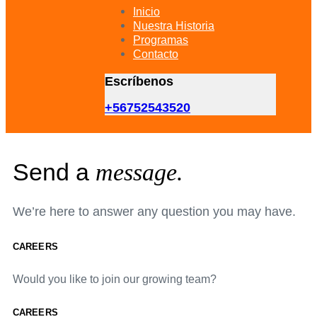
primary
Inicio
navigation
Nuestra Historia
Skip
Programas
to
Contacto
content
Escríbenos
+56752543520
Send a
message.
We’re here to answer any question you may have.
CAREERS
Would you like to join our growing team?
CAREERS